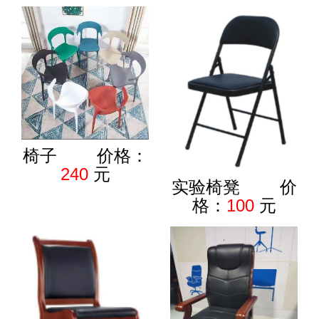
椅子 价格：
240
元
实验椅凳 价
格：
100
元