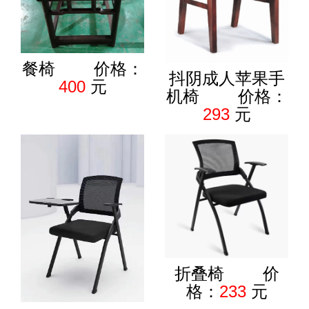
餐椅 价格：
抖阴成人苹果手
400
元
机椅 价格：
293
元
折叠椅 价
格：
233
元