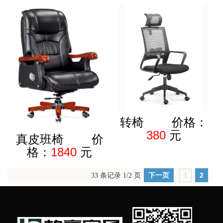
转椅 价格：
380
元
真皮班椅 价
格：
1840
元
下一页
2
33 条记录 1/2 页
1